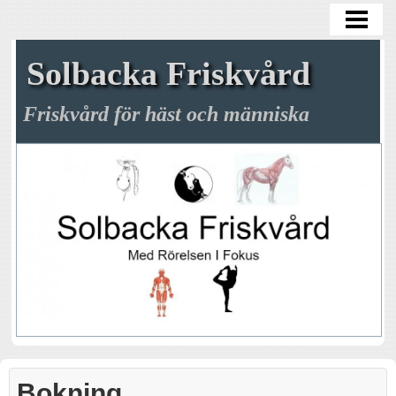
HEM
BOKNING
Solbacka Friskvård
HÄSTEN
Friskvård för häst och människa
MÄNNISKAN
OM FÖRETAGET
UTBILDNINGAR
KONTAKT
BLOGG
Bokning