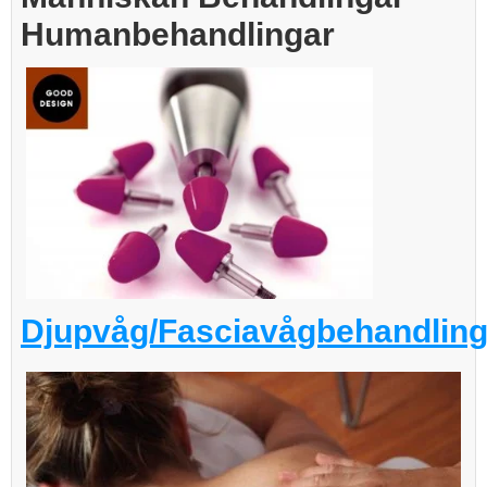
H
umanbehandlingar
Djupvåg/Fasciavågbehandlin