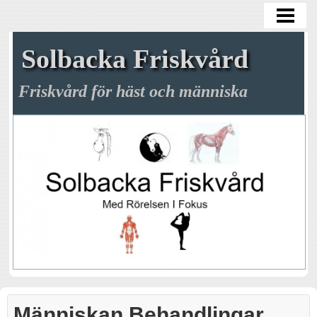
HEM
BOKNING
Solbacka Friskvård
HÄSTEN
Friskvård för häst och människa
MÄNNISKAN
OM FÖRETAGET
UTBILDNINGAR
KONTAKT
BLOGG
Människan Behandlingar